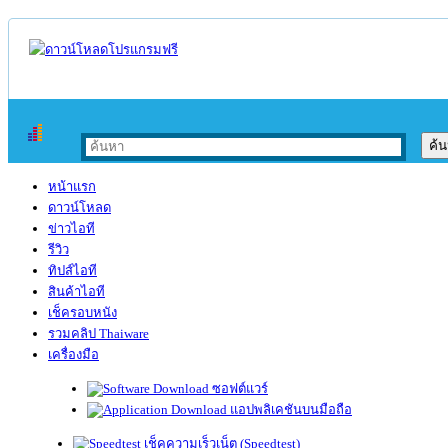
หน้าแรก
ดาวน์โหลด
ข่าวไอที
รีวิว
ทิปส์ไอที
สินค้าไอที
เช็ครอบหนัง
รวมคลิป Thaiware
เครื่องมือ
ซอฟต์แวร์
แอปพลิเคชันบนมือถือ
เช็คความเร็วเน็ต (Speedtest)