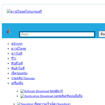
หน้าแรก
ดาวน์โหลด
ข่าวไอที
รีวิว
ทิปส์ไอที
สินค้าไอที
เช็ครอบหนัง
รวมคลิป Thaiware
เครื่องมือ
ซอฟต์แวร์
แอปพลิเคชันบนมือถือ
เช็คความเร็วเน็ต (Speedtest)