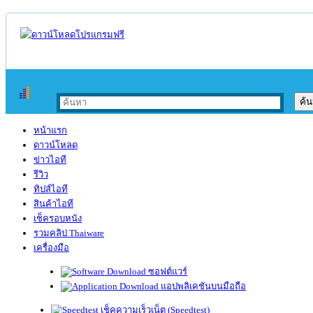
หน้าแรก
ดาวน์โหลด
ข่าวไอที
รีวิว
ทิปส์ไอที
สินค้าไอที
เช็ครอบหนัง
รวมคลิป Thaiware
เครื่องมือ
ซอฟต์แวร์
แอปพลิเคชันบนมือถือ
เช็คความเร็วเน็ต (Speedtest)