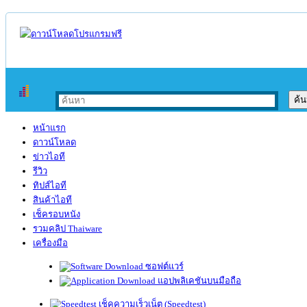
หน้าแรก
ดาวน์โหลด
ข่าวไอที
รีวิว
ทิปส์ไอที
สินค้าไอที
เช็ครอบหนัง
รวมคลิป Thaiware
เครื่องมือ
ซอฟต์แวร์
แอปพลิเคชันบนมือถือ
เช็คความเร็วเน็ต (Speedtest)