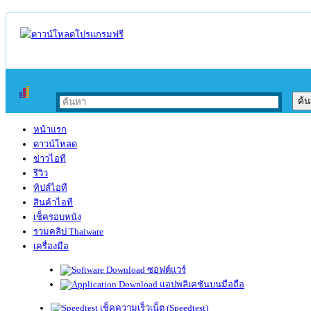
หน้าแรก
ดาวน์โหลด
ข่าวไอที
รีวิว
ทิปส์ไอที
สินค้าไอที
เช็ครอบหนัง
รวมคลิป Thaiware
เครื่องมือ
ซอฟต์แวร์
แอปพลิเคชันบนมือถือ
เช็คความเร็วเน็ต (Speedtest)