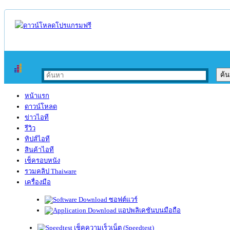
หน้าแรก
ดาวน์โหลด
ข่าวไอที
รีวิว
ทิปส์ไอที
สินค้าไอที
เช็ครอบหนัง
รวมคลิป Thaiware
เครื่องมือ
ซอฟต์แวร์
แอปพลิเคชันบนมือถือ
เช็คความเร็วเน็ต (Speedtest)