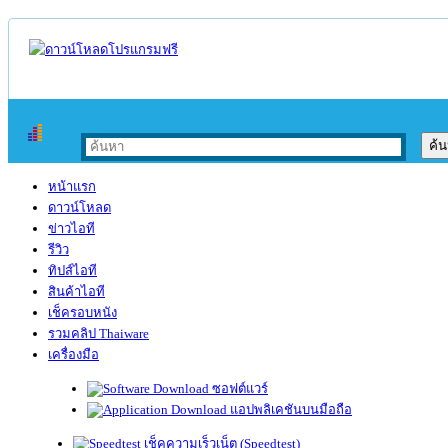
หน้าแรก
ดาวน์โหลด
ข่าวไอที
รีวิว
ทิปส์ไอที
สินค้าไอที
เช็ครอบหนัง
รวมคลิป Thaiware
เครื่องมือ
ซอฟต์แวร์
แอปพลิเคชันบนมือถือ
เช็คความเร็วเน็ต (Speedtest)