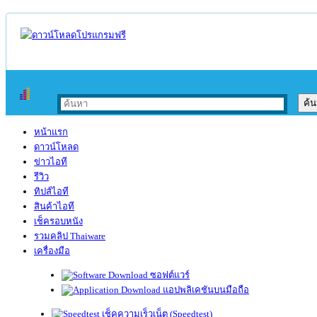
หน้าแรก
ดาวน์โหลด
ข่าวไอที
รีวิว
ทิปส์ไอที
สินค้าไอที
เช็ครอบหนัง
รวมคลิป Thaiware
เครื่องมือ
ซอฟต์แวร์
แอปพลิเคชันบนมือถือ
เช็คความเร็วเน็ต (Speedtest)