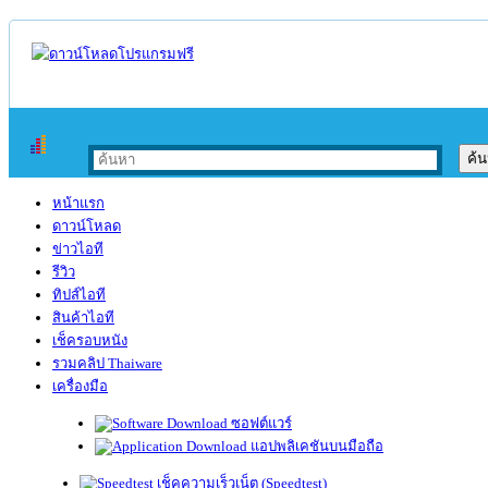
หน้าแรก
ดาวน์โหลด
ข่าวไอที
รีวิว
ทิปส์ไอที
สินค้าไอที
เช็ครอบหนัง
รวมคลิป Thaiware
เครื่องมือ
ซอฟต์แวร์
แอปพลิเคชันบนมือถือ
เช็คความเร็วเน็ต (Speedtest)