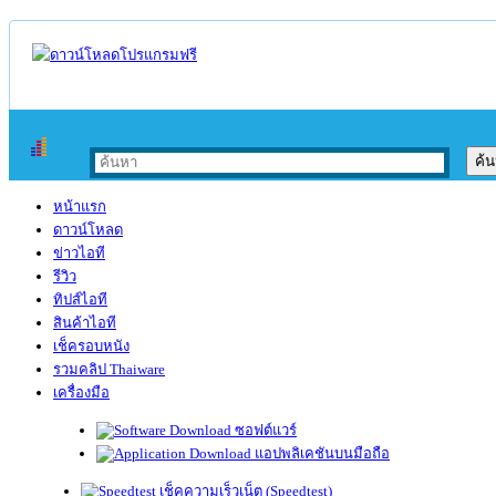
หน้าแรก
ดาวน์โหลด
ข่าวไอที
รีวิว
ทิปส์ไอที
สินค้าไอที
เช็ครอบหนัง
รวมคลิป Thaiware
เครื่องมือ
ซอฟต์แวร์
แอปพลิเคชันบนมือถือ
เช็คความเร็วเน็ต (Speedtest)