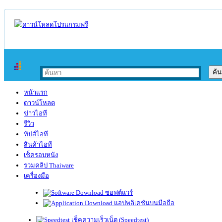
หน้าแรก
ดาวน์โหลด
ข่าวไอที
รีวิว
ทิปส์ไอที
สินค้าไอที
เช็ครอบหนัง
รวมคลิป Thaiware
เครื่องมือ
ซอฟต์แวร์
แอปพลิเคชันบนมือถือ
เช็คความเร็วเน็ต (Speedtest)