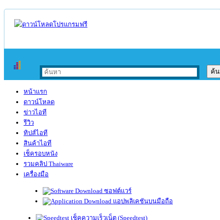
หน้าแรก
ดาวน์โหลด
ข่าวไอที
รีวิว
ทิปส์ไอที
สินค้าไอที
เช็ครอบหนัง
รวมคลิป Thaiware
เครื่องมือ
ซอฟต์แวร์
แอปพลิเคชันบนมือถือ
เช็คความเร็วเน็ต (Speedtest)