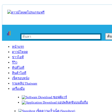
หน้าแรก
ดาวน์โหลด
ข่าวไอที
รีวิว
ทิปส์ไอที
สินค้าไอที
เช็ครอบหนัง
รวมคลิป Thaiware
เครื่องมือ
ซอฟต์แวร์
แอปพลิเคชันบนมือถือ
เช็คความเร็วเน็ต (Speedtest)