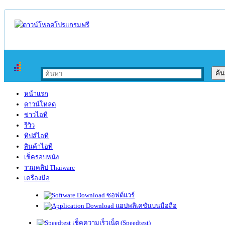
หน้าแรก
ดาวน์โหลด
ข่าวไอที
รีวิว
ทิปส์ไอที
สินค้าไอที
เช็ครอบหนัง
รวมคลิป Thaiware
เครื่องมือ
ซอฟต์แวร์
แอปพลิเคชันบนมือถือ
เช็คความเร็วเน็ต (Speedtest)