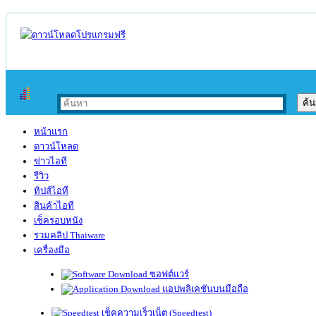
หน้าแรก
ดาวน์โหลด
ข่าวไอที
รีวิว
ทิปส์ไอที
สินค้าไอที
เช็ครอบหนัง
รวมคลิป Thaiware
เครื่องมือ
ซอฟต์แวร์
แอปพลิเคชันบนมือถือ
เช็คความเร็วเน็ต (Speedtest)