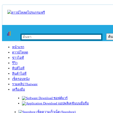
หน้าแรก
ดาวน์โหลด
ข่าวไอที
รีวิว
ทิปส์ไอที
สินค้าไอที
เช็ครอบหนัง
รวมคลิป Thaiware
เครื่องมือ
ซอฟต์แวร์
แอปพลิเคชันบนมือถือ
เช็คความเร็วเน็ต (Speedtest)