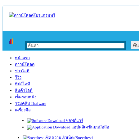
หน้าแรก
ดาวน์โหลด
ข่าวไอที
รีวิว
ทิปส์ไอที
สินค้าไอที
เช็ครอบหนัง
รวมคลิป Thaiware
เครื่องมือ
ซอฟต์แวร์
แอปพลิเคชันบนมือถือ
เช็คความเร็วเน็ต (Speedtest)