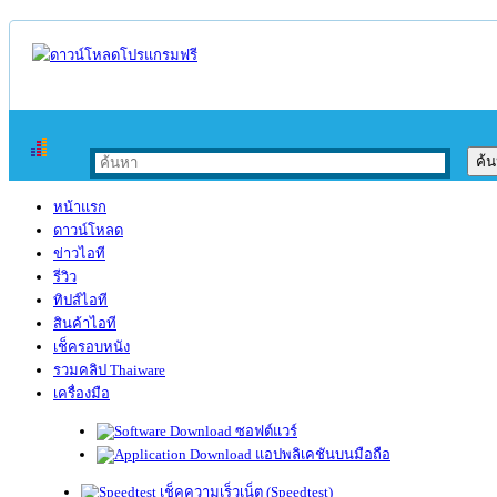
หน้าแรก
ดาวน์โหลด
ข่าวไอที
รีวิว
ทิปส์ไอที
สินค้าไอที
เช็ครอบหนัง
รวมคลิป Thaiware
เครื่องมือ
ซอฟต์แวร์
แอปพลิเคชันบนมือถือ
เช็คความเร็วเน็ต (Speedtest)