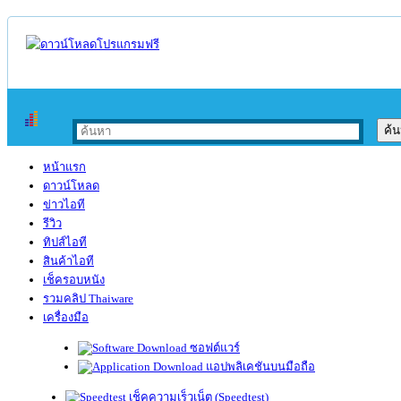
หน้าแรก
ดาวน์โหลด
ข่าวไอที
รีวิว
ทิปส์ไอที
สินค้าไอที
เช็ครอบหนัง
รวมคลิป Thaiware
เครื่องมือ
ซอฟต์แวร์
แอปพลิเคชันบนมือถือ
เช็คความเร็วเน็ต (Speedtest)