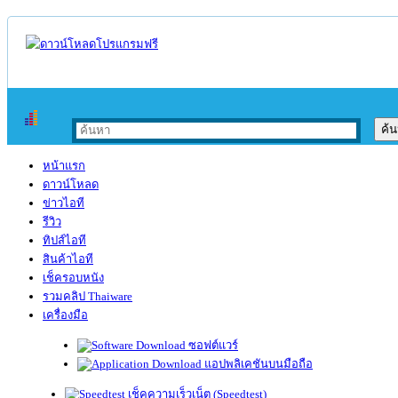
หน้าแรก
ดาวน์โหลด
ข่าวไอที
รีวิว
ทิปส์ไอที
สินค้าไอที
เช็ครอบหนัง
รวมคลิป Thaiware
เครื่องมือ
ซอฟต์แวร์
แอปพลิเคชันบนมือถือ
เช็คความเร็วเน็ต (Speedtest)