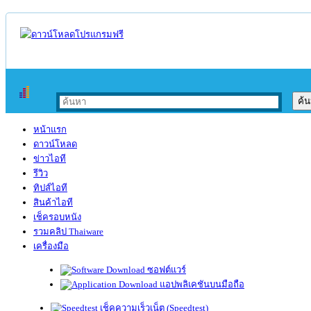
หน้าแรก
ดาวน์โหลด
ข่าวไอที
รีวิว
ทิปส์ไอที
สินค้าไอที
เช็ครอบหนัง
รวมคลิป Thaiware
เครื่องมือ
ซอฟต์แวร์
แอปพลิเคชันบนมือถือ
เช็คความเร็วเน็ต (Speedtest)