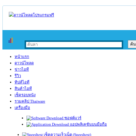
หน้าแรก
ดาวน์โหลด
ข่าวไอที
รีวิว
ทิปส์ไอที
สินค้าไอที
เช็ครอบหนัง
รวมคลิป Thaiware
เครื่องมือ
ซอฟต์แวร์
แอปพลิเคชันบนมือถือ
เช็คความเร็วเน็ต (Speedtest)