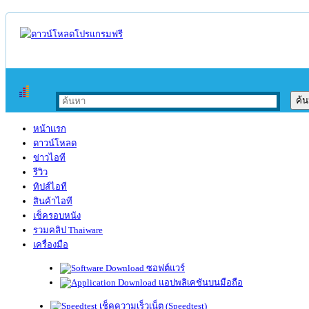
หน้าแรก
ดาวน์โหลด
ข่าวไอที
รีวิว
ทิปส์ไอที
สินค้าไอที
เช็ครอบหนัง
รวมคลิป Thaiware
เครื่องมือ
ซอฟต์แวร์
แอปพลิเคชันบนมือถือ
เช็คความเร็วเน็ต (Speedtest)