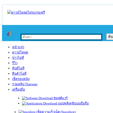
หน้าแรก
ดาวน์โหลด
ข่าวไอที
รีวิว
ทิปส์ไอที
สินค้าไอที
เช็ครอบหนัง
รวมคลิป Thaiware
เครื่องมือ
ซอฟต์แวร์
แอปพลิเคชันบนมือถือ
เช็คความเร็วเน็ต (Speedtest)