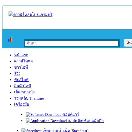
หน้าแรก
ดาวน์โหลด
ข่าวไอที
รีวิว
ทิปส์ไอที
สินค้าไอที
เช็ครอบหนัง
รวมคลิป Thaiware
เครื่องมือ
ซอฟต์แวร์
แอปพลิเคชันบนมือถือ
เช็คความเร็วเน็ต (Speedtest)