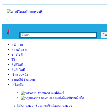
หน้าแรก
ดาวน์โหลด
ข่าวไอที
รีวิว
ทิปส์ไอที
สินค้าไอที
เช็ครอบหนัง
รวมคลิป Thaiware
เครื่องมือ
ซอฟต์แวร์
แอปพลิเคชันบนมือถือ
เช็คความเร็วเน็ต (Speedtest)