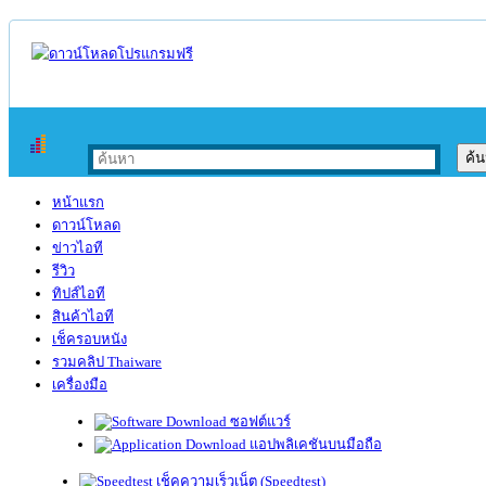
หน้าแรก
ดาวน์โหลด
ข่าวไอที
รีวิว
ทิปส์ไอที
สินค้าไอที
เช็ครอบหนัง
รวมคลิป Thaiware
เครื่องมือ
ซอฟต์แวร์
แอปพลิเคชันบนมือถือ
เช็คความเร็วเน็ต (Speedtest)