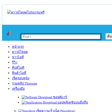
หน้าแรก
ดาวน์โหลด
ข่าวไอที
รีวิว
ทิปส์ไอที
สินค้าไอที
เช็ครอบหนัง
รวมคลิป Thaiware
เครื่องมือ
ซอฟต์แวร์
แอปพลิเคชันบนมือถือ
เช็คความเร็วเน็ต (Speedtest)