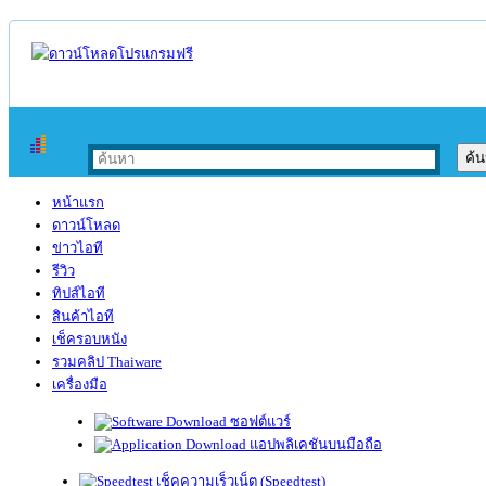
หน้าแรก
ดาวน์โหลด
ข่าวไอที
รีวิว
ทิปส์ไอที
สินค้าไอที
เช็ครอบหนัง
รวมคลิป Thaiware
เครื่องมือ
ซอฟต์แวร์
แอปพลิเคชันบนมือถือ
เช็คความเร็วเน็ต (Speedtest)