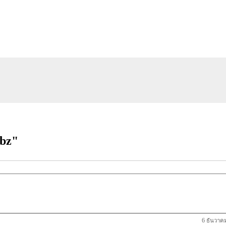
ubz"
6 ธันวาค