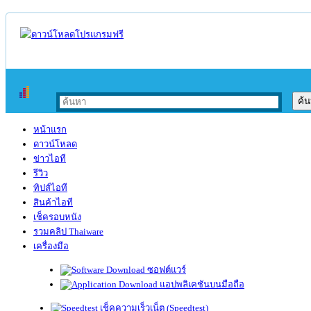
หน้าแรก
ดาวน์โหลด
ข่าวไอที
รีวิว
ทิปส์ไอที
สินค้าไอที
เช็ครอบหนัง
รวมคลิป Thaiware
เครื่องมือ
ซอฟต์แวร์
แอปพลิเคชันบนมือถือ
เช็คความเร็วเน็ต (Speedtest)