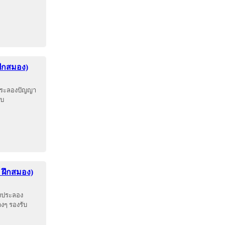
ฝึกสมอง)
ประลองปัญญา
บบ
 ฝึกสมอง)
องประลอง
งๆ รองรับ