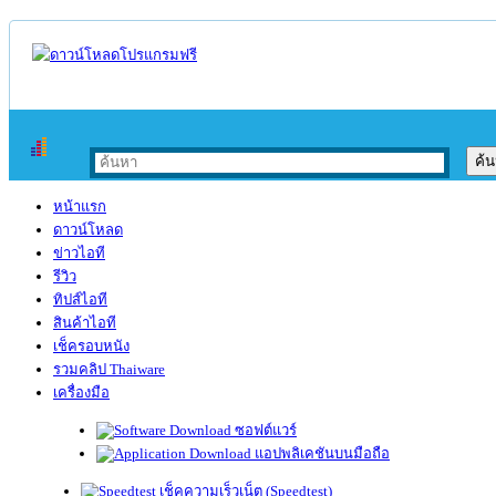
หน้าแรก
ดาวน์โหลด
ข่าวไอที
รีวิว
ทิปส์ไอที
สินค้าไอที
เช็ครอบหนัง
รวมคลิป Thaiware
เครื่องมือ
ซอฟต์แวร์
แอปพลิเคชันบนมือถือ
เช็คความเร็วเน็ต (Speedtest)