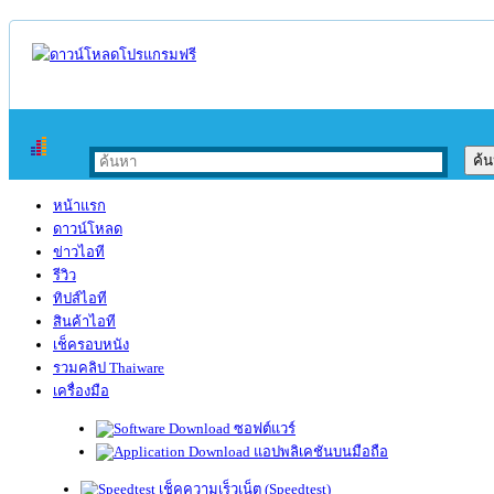
หน้าแรก
ดาวน์โหลด
ข่าวไอที
รีวิว
ทิปส์ไอที
สินค้าไอที
เช็ครอบหนัง
รวมคลิป Thaiware
เครื่องมือ
ซอฟต์แวร์
แอปพลิเคชันบนมือถือ
เช็คความเร็วเน็ต (Speedtest)