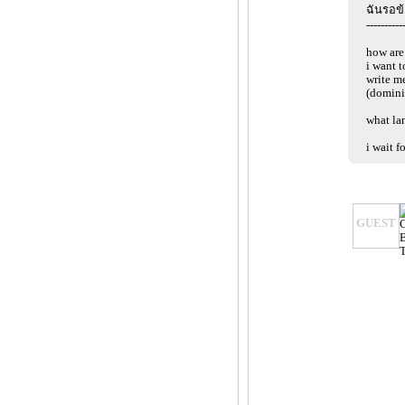
ฉันรอข
----------
how are
i want 
write m
(domin
what la
i wait 
GUEST