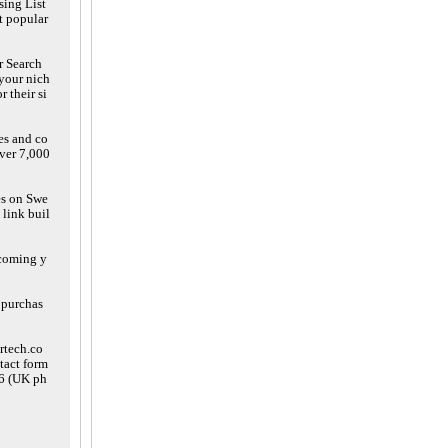
sing List
t popular
r Search
 your nich
 their si
es and co
over 7,000
es on Swe
link buil
lcoming y
 purchas
artech.co
tact form
96 (UK ph