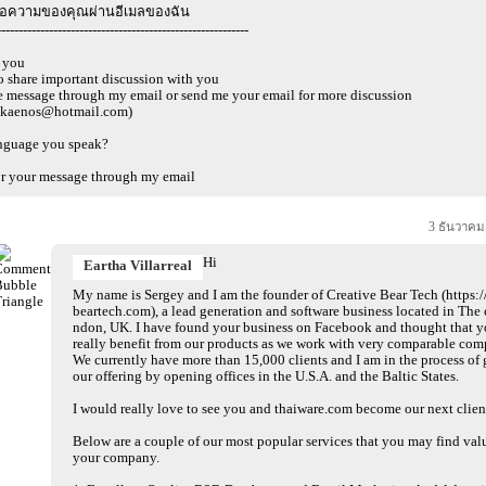
้อความของคุณผ่านอีเมลของฉัน
----------------------------------------------------------
 you
to share important discussion with you
e message through my email or send me your email for more discussion
ikaenos@hotmail.com)
nguage you speak?
for your message through my email
3 ธันวาคม
Hi
Eartha Villarreal
My name is Sergey and I am the founder of Creative Bear Tech (https:/
beartech.com), a lead generation and software business located in The c
ndon, UK. I have found your business on Facebook and thought that 
really benefit from our products as we work with very comparable com
We currently have more than 15,000 clients and I am in the process of
our offering by opening offices in the U.S.A. and the Baltic States.
I would really love to see you and thaiware.com become our next clien
Below are a couple of our most popular services that you may find val
your company.