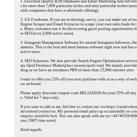
1. Excellent Quality B2B Databases and Email Marketing And Adverti
s for more than 7,000 particular niches and mini particular niches (mos
with companies that have a wholesale offering).
2. S.E.O software. If you are technology savvy, you can make use of ou
Engine Scraper and Email Extractor to scrape your own sales leads for
e. Many customers use it for discovering guest posting opportunities for
te SEO (over 2,000 active users).
3. Instagram Management Software for natural Instagram followers, lik
mments. This is the best and most famous software right now and has 
active users.
4. SEO Solutions. We also provide Search Engine Optimization servic
aty Quid Freelance Marketplace (sweatyquid.com). We mainly provide 
ding as we have an enormous PBN of more than 25,000 internet sites.
I want to offer you 25% off your next purchase with us as a way of we
ou on-board.
Please apply discount coupon code HELLO2020 for your 25% off any
e. Valid for 7 days only.
If you want to talk to me, feel free to contact me via https://creativebe
m/content/contact-us. My personal email plays up occasionally so con
enquiry would be best. You can also speak with me on +4474635636
one, GMT time zone).
Kind regards