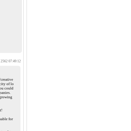
 2562 07:49:12
/creative
ity of lo
you could
panies.
 growing
t!
uable for