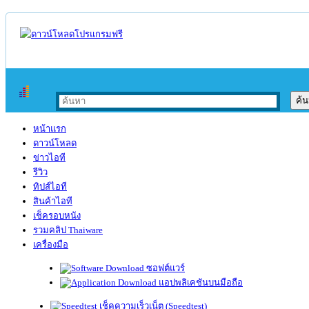
หน้าแรก
ดาวน์โหลด
ข่าวไอที
รีวิว
ทิปส์ไอที
สินค้าไอที
เช็ครอบหนัง
รวมคลิป Thaiware
เครื่องมือ
ซอฟต์แวร์
แอปพลิเคชันบนมือถือ
เช็คความเร็วเน็ต (Speedtest)