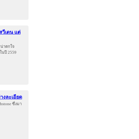
วีเดน แต่
่น่าตกใจ
ในปี 2559
่างละเอียด
hstone ซึ่งมา