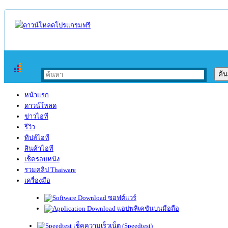
หน้าแรก
ดาวน์โหลด
ข่าวไอที
รีวิว
ทิปส์ไอที
สินค้าไอที
เช็ครอบหนัง
รวมคลิป Thaiware
เครื่องมือ
ซอฟต์แวร์
แอปพลิเคชันบนมือถือ
เช็คความเร็วเน็ต (Speedtest)