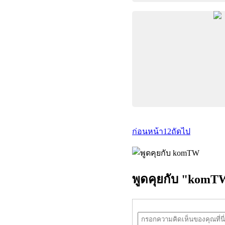
ก่อนหน้า
1
2
ถัดไป
พูดคุยกับ "komT