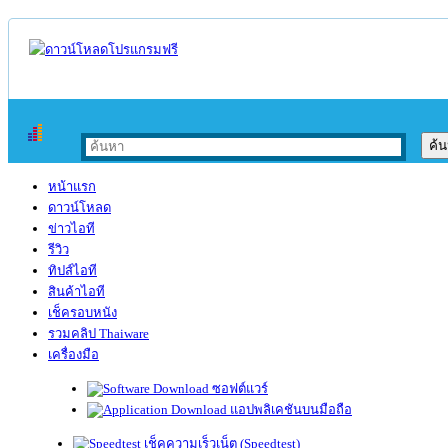
หน้าแรก
ดาวน์โหลด
ข่าวไอที
รีวิว
ทิปส์ไอที
สินค้าไอที
เช็ครอบหนัง
รวมคลิป Thaiware
เครื่องมือ
ซอฟต์แวร์
แอปพลิเคชันบนมือถือ
เช็คความเร็วเน็ต (Speedtest)