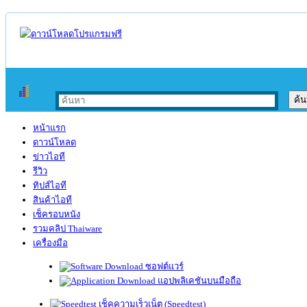
หน้าแรก
ดาวน์โหลด
ข่าวไอที
รีวิว
ทิปส์ไอที
สินค้าไอที
เช็ครอบหนัง
รวมคลิป Thaiware
เครื่องมือ
ซอฟต์แวร์
แอปพลิเคชันบนมือถือ
เช็คความเร็วเน็ต (Speedtest)