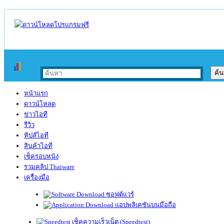
หน้าแรก
ดาวน์โหลด
ข่าวไอที
รีวิว
ทิปส์ไอที
สินค้าไอที
เช็ครอบหนัง
รวมคลิป Thaiware
เครื่องมือ
ซอฟต์แวร์
แอปพลิเคชันบนมือถือ
เช็คความเร็วเน็ต (Speedtest)