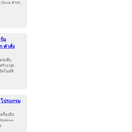
E-Book ต่างๆ
ร์ม
 คำสั่ง
หนังสือ
สร้าง QR
ัตโนมัติ
g (โปรแกรม
ครื่องมือ
 Windows
ง