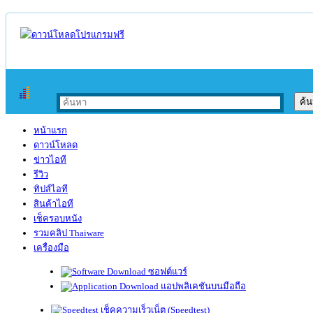
หน้าแรก
ดาวน์โหลด
ข่าวไอที
รีวิว
ทิปส์ไอที
สินค้าไอที
เช็ครอบหนัง
รวมคลิป Thaiware
เครื่องมือ
ซอฟต์แวร์
แอปพลิเคชันบนมือถือ
เช็คความเร็วเน็ต (Speedtest)