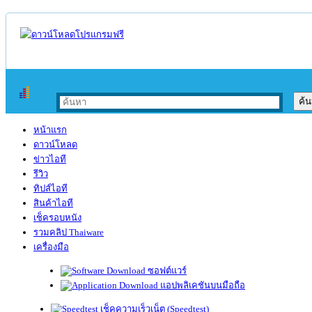
หน้าแรก
ดาวน์โหลด
ข่าวไอที
รีวิว
ทิปส์ไอที
สินค้าไอที
เช็ครอบหนัง
รวมคลิป Thaiware
เครื่องมือ
ซอฟต์แวร์
แอปพลิเคชันบนมือถือ
เช็คความเร็วเน็ต (Speedtest)