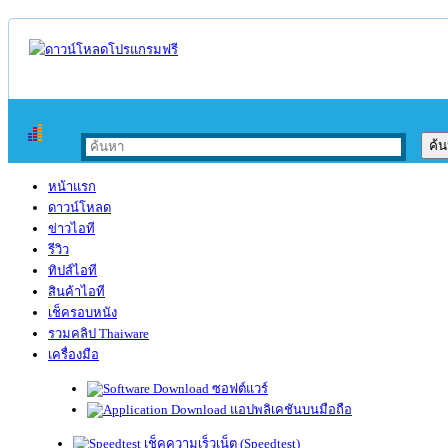
หน้าแรก
ดาวน์โหลด
ข่าวไอที
รีวิว
ทิปส์ไอที
สินค้าไอที
เช็ครอบหนัง
รวมคลิป Thaiware
เครื่องมือ
ซอฟต์แวร์
แอปพลิเคชันบนมือถือ
เช็คความเร็วเน็ต (Speedtest)