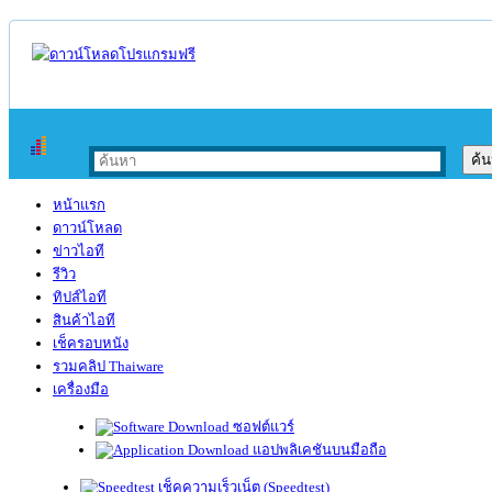
หน้าแรก
ดาวน์โหลด
ข่าวไอที
รีวิว
ทิปส์ไอที
สินค้าไอที
เช็ครอบหนัง
รวมคลิป Thaiware
เครื่องมือ
ซอฟต์แวร์
แอปพลิเคชันบนมือถือ
เช็คความเร็วเน็ต (Speedtest)