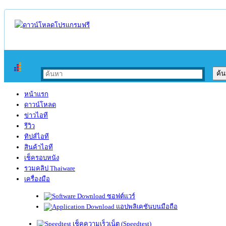
หน้าแรก
ดาวน์โหลด
ข่าวไอที
รีวิว
ทิปส์ไอที
สินค้าไอที
เช็ครอบหนัง
รวมคลิป Thaiware
เครื่องมือ
ซอฟต์แวร์
แอปพลิเคชันบนมือถือ
เช็คความเร็วเน็ต (Speedtest)