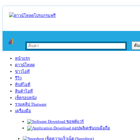
หน้าแรก
ดาวน์โหลด
ข่าวไอที
รีวิว
ทิปส์ไอที
สินค้าไอที
เช็ครอบหนัง
รวมคลิป Thaiware
เครื่องมือ
ซอฟต์แวร์
แอปพลิเคชันบนมือถือ
เช็คความเร็วเน็ต (Speedtest)